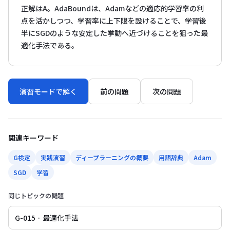
正解はA。AdaBoundは、Adamなどの適応的学習率の利
点を活かしつつ、学習率に上下限を設けることで、学習後
半にSGDのような安定した挙動へ近づけることを狙った最
適化手法である。
演習モードで解く
前の問題
次の問題
関連キーワード
G検定
実践演習
ディープラーニングの概要
用語辞典
Adam
SGD
学習
同じトピックの問題
G-015 · 最適化手法