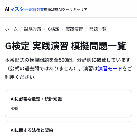
AI
マスター
試験対策
用語辞典
AIツール
キャリア
ホーム
試験対策
G検定
実践演習
問題一覧
G検定 実践演習 模擬問題一覧
本番形式の模擬問題を全500問、分野別に掲載しています
（公式の過去問ではありません）。演習は
演習モード
をご
利用ください。
AIに必要な数理・統計知識
42問
AIに関する法律と契約