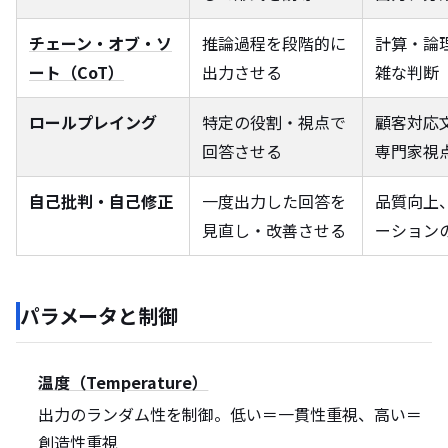
チェーン・オブ・ソ
推論過程を段階的に
計算・論
ート（CoT）
出力させる
雑な判断
ロールプレイング
特定の役割・視点で
顧客対応
回答させる
専門家視
自己批判・自己修正
一度出力した回答を
品質向上
見直し・改善させる
ーション
パラメータと制御
温度（Temperature）
出力のランダム性を制御。低い＝一貫性重視、高い＝
創造性重視