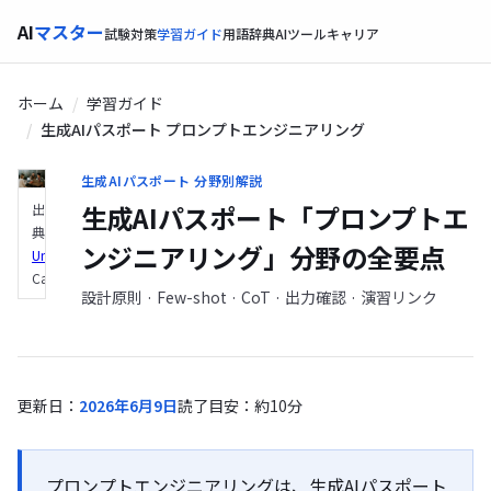
AI
マスター
試験対策
学習ガイド
用語辞典
AIツール
キャリア
ホーム
学習ガイド
生成AIパスポート プロンプトエンジニアリング
生成AIパスポート 分野別解説
生成AIパスポート「プロンプトエ
出
典：
ンジニアリング」分野の全要点
Unsplash
（Brooke
Cagle）
設計原則 · Few-shot · CoT · 出力確認 · 演習リンク
更新日：
2026年6月9日
読了目安：約10分
プロンプトエンジニアリング
は、生成AIパスポート