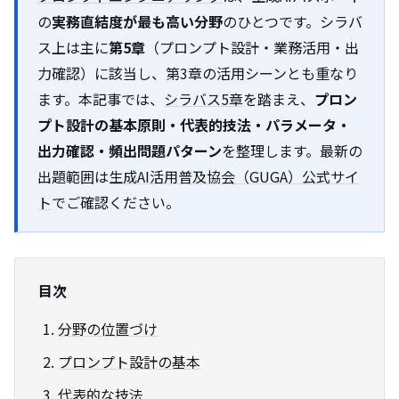
の
実務直結度が最も高い分野
のひとつです。シラバ
ス上は主に
第5章
（プロンプト設計・業務活用・出
力確認）に該当し、第3章の活用シーンとも重なり
ます。本記事では、
シラバス5章
を踏まえ、
プロン
プト設計の基本原則・代表的技法・パラメータ・
出力確認・頻出問題パターン
を整理します。最新の
出題範囲は
生成AI活用普及協会（GUGA）公式サイ
ト
でご確認ください。
目次
分野の位置づけ
プロンプト設計の基本
代表的な技法