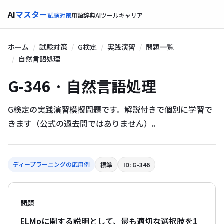
AI
マスター
試験対策
用語辞典
AIツール
キャリア
ホーム
試験対策
G検定
実践演習
問題一覧
自然言語処理
G-346 · 自然言語処理
G検定の実践演習模擬問題です。解説付きで個別に学習で
きます（公式の過去問ではありません）。
ディープラーニングの応用例
標準
ID: G-346
問題
ELMoに関する説明として、最も適切な選択肢を1