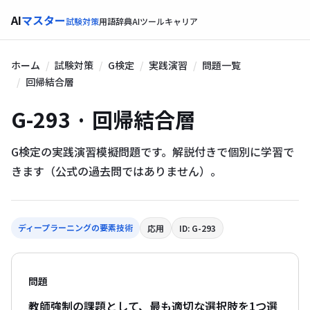
AI
マスター
試験対策
用語辞典
AIツール
キャリア
ホーム
試験対策
G検定
実践演習
問題一覧
回帰結合層
G-293 · 回帰結合層
G検定の実践演習模擬問題です。解説付きで個別に学習で
きます（公式の過去問ではありません）。
ディープラーニングの要素技術
応用
ID: G-293
問題
教師強制の課題として、最も適切な選択肢を1つ選