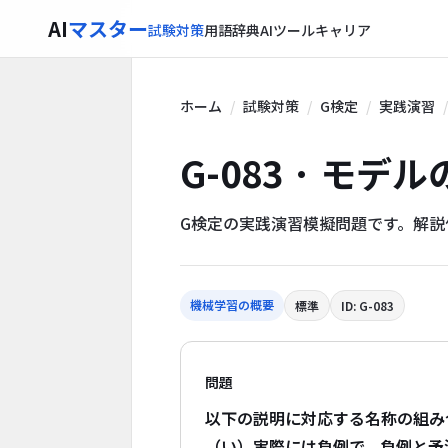
AI
マスター
試験対策
用語辞典
AIツール
キャリア
ホーム
試験対策
G検定
実践演習
G-083 · モ
G検定の実践演習模擬問題です。解
機械学習の概要
標準
ID: G-083
問題
以下の説明に対応する名称の組み
（い）実際には負例で、負例と予