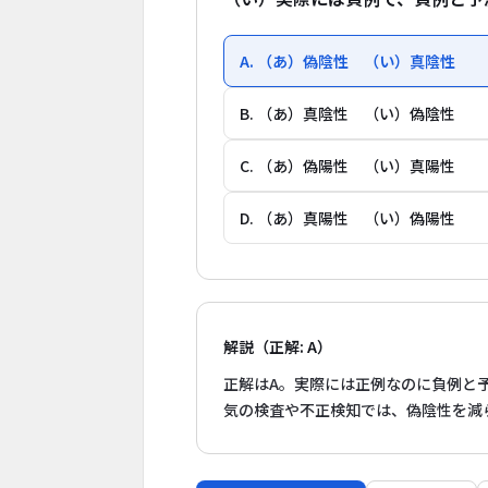
A. （あ）偽陰性 （い）真陰性
B. （あ）真陰性 （い）偽陰性
C. （あ）偽陽性 （い）真陽性
D. （あ）真陽性 （い）偽陽性
解説（正解: A）
正解はA。実際には正例なのに負例と
気の検査や不正検知では、偽陰性を減