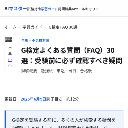
AI
マスター
試験対策
学習ガイド
用語辞典
AIツール
キャリア
ホーム
学習ガイド
G検定 FAQ 30選
合格・不合格対策
G検定よくある質問（FAQ）30
出
典：
選：受験前に必ず確認すべき疑問
Unsplash
（Green
Chameleon）
試験概要 · 勉強法 · 申込 · 当日 · 合格後
更新日：
2026年6月9日
読了目安：約12分
G検定を受験する前に、多くの人が検索する疑問を