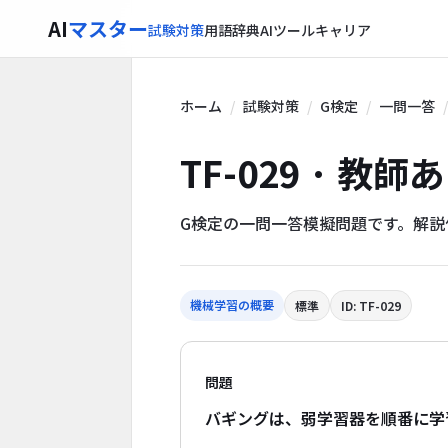
AI
マスター
試験対策
用語辞典
AIツール
キャリア
ホーム
試験対策
G検定
一問一答
TF-029 · 教
G検定の一問一答模擬問題です。解
機械学習の概要
標準
ID: TF-029
問題
バギングは、弱学習器を順番に学