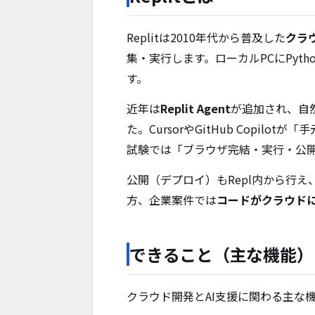
Replitは2010年代から普及した
クラウ
集・実行します。ローカルPCにPytho
す。
近年は
Replit Agent
が追加され、自然
た。CursorやGitHub Copilo
試験では「ブラウザ完結・実行・公
公開（デプロイ）もRepl内から行
方、企業案件では
コードがクラウド
できること（主な機能）
クラウド開発とAI支援に関わる主な