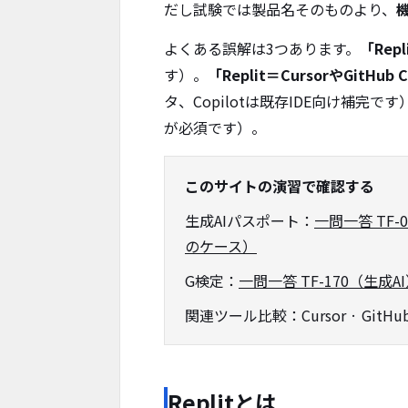
だし試験では製品名そのものより、
よくある誤解は3つあります。
「Re
す）。
「Replit＝CursorやGitHub
タ、Copilotは既存IDE向け補完で
が必須です）。
このサイトの演習で確認する
生成AIパスポート：
一問一答 TF-
のケース）
G検定：
一問一答 TF-170（生成A
関連ツール比較：Cursor · GitHub Co
Replitとは