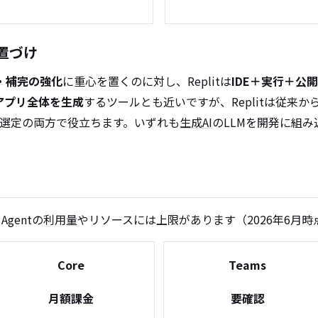
置づけ
・補完の強化
に重心を置くのに対し、Replitは
IDE＋実行＋公開
アプリ全体を生成
するツールとも近いですが、Replitは従来か
・選定の両方で役立ちます。いずれも
生成AI
のLLMを開発に組み
、Agentの利用量やリソースには上限があります（2026年6月時
Core
Teams
月額課金
要確認