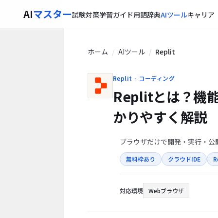
AI
マスター
試験対策
学習ガイド
用語辞典
AIツール
キャリア
ホーム
AIツール
Replit
Replit · コーディング
Replitとは？
かりやすく解説
ブラウザだけで開発・実行・公
無料枠あり
クラウドIDE
R
対応環境
Webブラウザ