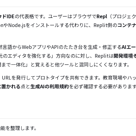
ドIDE
の代表格です。ユーザーはブラウザで
Repl
（プロジェ
nやNode.jsをインストールする代わりに、Replit側の
コンテ
言語からWebアプリやAPIのたたき台を生成・修正する
AIエ
tが「手元のエディタを強化する」方向なのに対し、Replitは
開発環境
開まで一体化」と覚えると他ツールと混同しにくくなります。
え、URLを発行してプロトタイプを共有できます。教育現場やハ
に置かれる
点と
生成AIの利用規約
を必ず確認する必要がありま
機能を整理します。