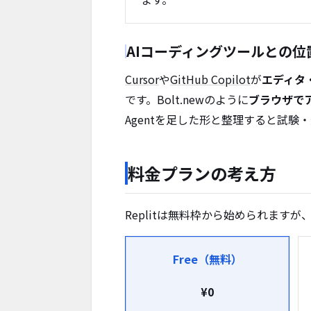
AIコーディングツールとの位
Cursor
や
GitHub Copilot
が
エディタ
です。Bolt.newのように
ブラウザで
Agentを足した形と整理すると試験
料金プランの考え方
Replitは無料枠から始められますが
Free（無料）
¥0