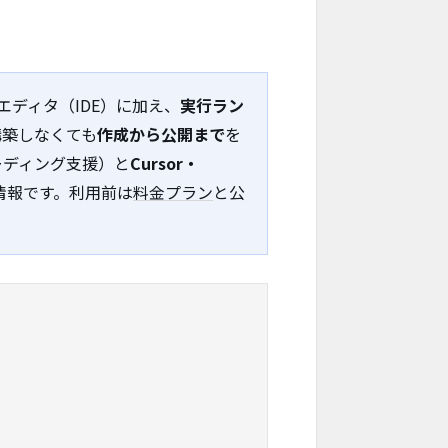
エディタ（IDE）に加え、
実行ラン
構築しなくても
作成から公開まで
を
コーディング支援）と
Cursor・
情報です。利用前は
料金プラン
と公