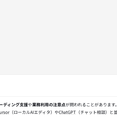
コーディング支援
や
業務利用の注意点
が問われることがあります。R
ursor
（ローカルAIエディタ）や
ChatGPT
（チャット相談）と