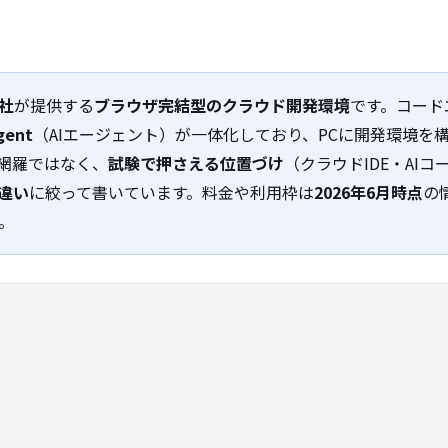
t社
が提供する
ブラウザ完結型のクラウド開発環境
です。コード
gent
（AIエージェント）が一体化しており、PCに開発環境を
網羅ではなく、
試験で押さえる位置づけ
（クラウドIDE・AI
の違い
に絞って書いています。料金や利用枠は
2026年6月時点
の
。