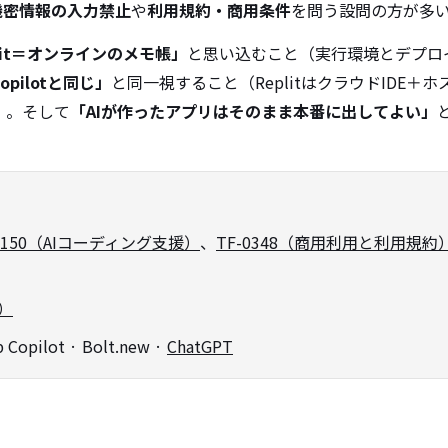
機密情報の入力禁止
や
利用規約・商用条件
を問う設問の方が多
plit＝オンラインのメモ帳」
と思い込むこと（実行環境とデプロ
 Copilotと同じ」
と同一視すること（ReplitはクラウドIDE＋ホ
す）。そして
「AIが作ったアプリはそのまま本番に出してよい」
0150（AIコーディング支援）
、
TF-0348（商用利用と利用規約
I）
pilot · Bolt.new ·
ChatGPT