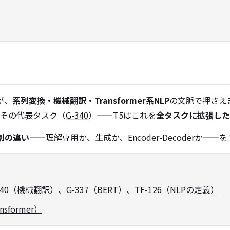
が、
系列変換・機械翻訳・Transformer系NLP
の文脈で押さえ
その代表タスク（
G-340
）——T5はこれを
全タスクに拡張した
割の違い
——理解専用か、生成か、Encoder-Decoderか
340（機械翻訳）
、
G-337（BERT）
、
TF-126（NLPの定義）
nsformer）