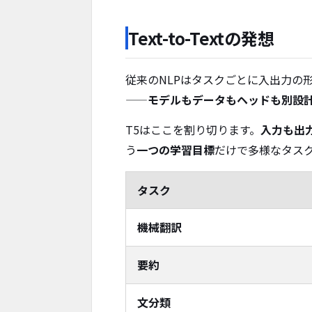
Text-to-Textの発想
従来のNLPはタスクごとに入出力の
——
モデルもデータもヘッドも別設
T5はここを割り切ります。
入力も出
う
一つの学習目標
だけで多様なタス
タスク
機械翻訳
要約
文分類