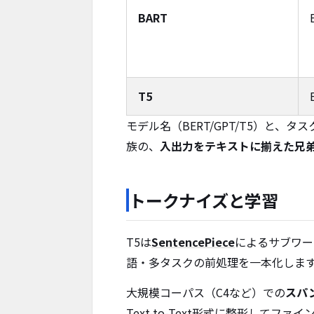
BART
T5
モデル名（BERT/GPT/T5）と、タ
族の、
入出力をテキストに揃えた兄
トークナイズと学習
T5は
SentencePiece
によるサブワード
語・多タスクの前処理を一本化しま
大規模コーパス（C4など）での
スパ
Text-to-Text形式に整形し