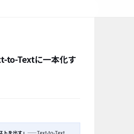
to-Textに一本化す
ストを出す」
——Text-to-Text