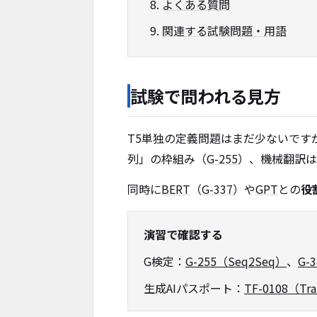
よくある質問
関連する試験問題・用語
試験で問われる見方
T5単独の定義問題はまだ少ないです
列」の枠組み（
G-255
）、機械翻訳は
同時に
BERT
（
G-337
）や
GPT
との
役
演習で確認する
G検定：
G-255（Seq2Seq）
、
G-
生成AIパスポート：
TF-0108（Tra