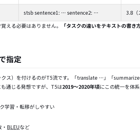
stsb sentence1: … sentence2: …
3.8
で覚える必要はありません。
「タスクの違いをテキストの書き
で指定
ス）を付けるのがT5流です。「translate …」「summarize:」
にも通じる発想ですが、T5は
2019〜2020年頃
にこの統一を体系
スク学習・転移がしやすい
致・
BLEU
など