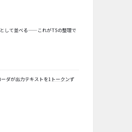
として並べる——これがT5の整理で
ーダが出力テキストを1
トークン
ず