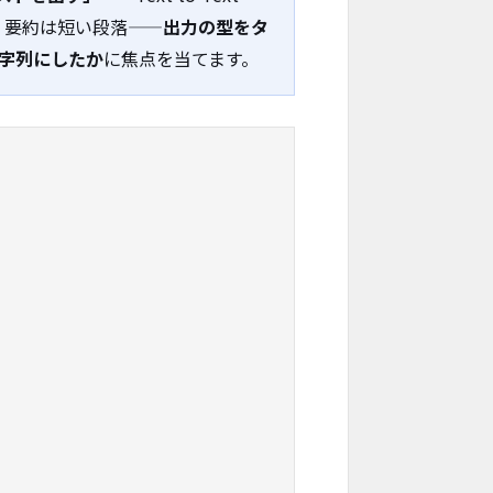
列、要約は短い段落——
出力の型をタ
字列にしたか
に焦点を当てます。