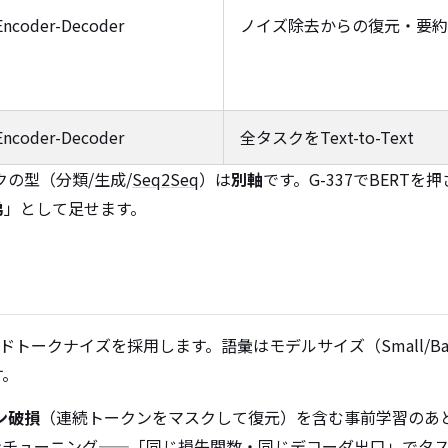
Encoder-Decoder
ノイズ除去からの復元・要約
Encoder-Decoder
全タスクをText-to-Text
スクの型（分類/生成/
Seq2Seq
）は
別軸
です。G-337でBERTを押
弟
」として足せます。
トークナイズを採用します。語彙はモデルサイズ（Small/Base
す。
ン破損
（連続トークンをマスクして復元）を含む事前学習のあ
てファインチューニング——「同じ損失関数・同じデコーダ出口」で