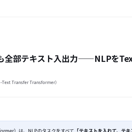
全部テキスト入出力——NLPをText-
t Transfer Transformer）
ansformer）は、
NLP
のタスクをすべて
「テキストを入れて、テキ