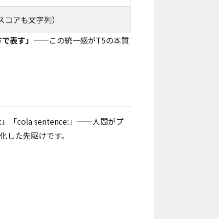
（スコアも文字列）
方で表す」
——この統一感がT5の本質
「cola sentence:」——人間がプ
化した先駆けです。