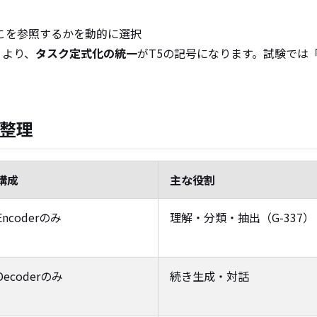
のどこを参照するかを動的に選択
うより、
タスク定式化の統一
がT5の記号になります。試験では「T5＝En
の整理
構成
主な役割
Encoderのみ
理解・分類・抽出（G-337）
Decoderのみ
続き生成・対話