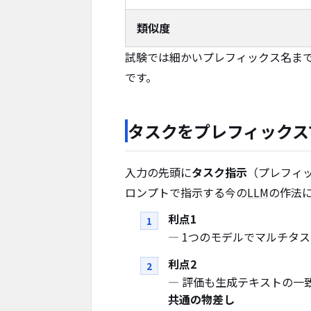
類似度
試験では細かいプレフィックス名ま
です。
タスクをプレフィックス
入力の先頭に
タスク指示
（プレフィック
ロンプトで指示する今の
LLM
の作法
利点1
— 1つのモデルでマルチタ
利点2
— 評価も生成テキストの一
共通の物差し