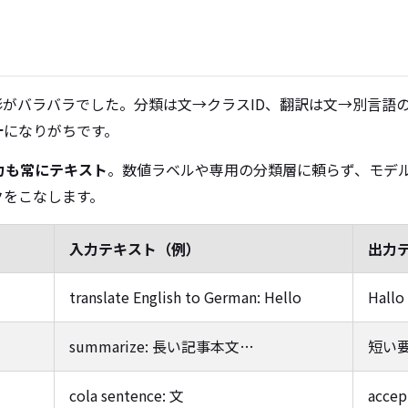
形がバラバラでした。分類は文→クラスID、翻訳は文→別言語
計
になりがちです。
力も常にテキスト
。数値ラベルや専用の分類層に頼らず、モデ
クをこなします。
入力テキスト（例）
出力
translate English to German: Hello
Hallo
summarize: 長い記事本文…
短い
cola sentence: 文
accep