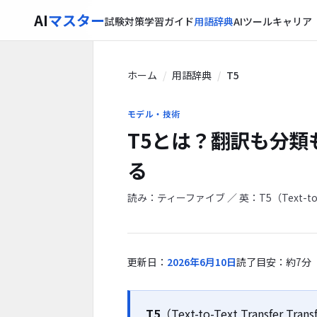
AI
マスター
試験対策
学習ガイド
用語辞典
AIツール
キャリア
ホーム
用語辞典
T5
モデル・技術
T5とは？翻訳も分類も
る
読み：ティーファイブ ／ 英：T5（Text-to-Tex
更新日：
2026年6月10日
読了目安：約7分
T5
（Text-to-Text Transfer Tr