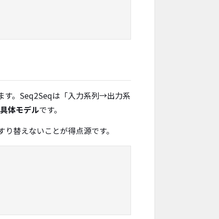
ます。
Seq2Seq
は「入力系列→出力系
具体モデル
です。
——をすり替えないことが得点源です。