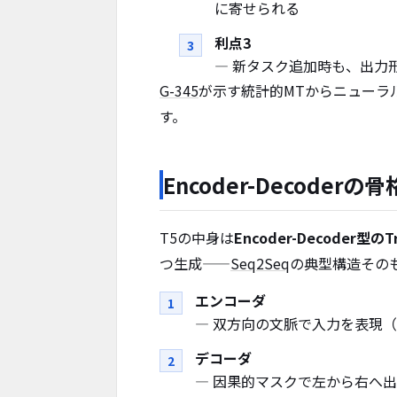
に寄せられる
利点3
— 新タスク追加時も、出力
G-345
が示す統計的MTからニューラ
す。
Encoder-Decoderの骨
T5の中身は
Encoder-Decoder型のTr
つ生成——
Seq2Seq
の典型構造その
エンコーダ
— 双方向の文脈で入力を表現（
デコーダ
— 因果的マスクで左から右へ出