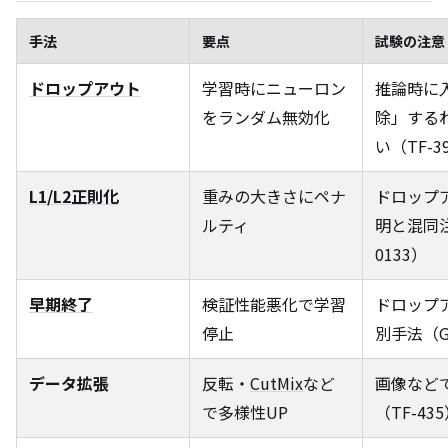
手法
要点
試験の注意
ドロップアウト
学習時にニューロン
推論時に
をランダム無効化
除」する
い（TF-3
L1/L2正則化
重みの大きさにペナ
ドロップ
ルティ
明と混同注
0133）
早期終了
検証性能悪化で学習
ドロップ
停止
別手法（G
データ拡張
反転・
CutMix
など
画像など
で多様性UP
（TF-43