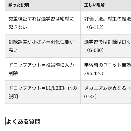
誤った説明
正しい理解
交差検証すれば過学習は絶対に
評価手法。対策の魔法
起きない
（G-112）
訓練誤差が小さい＝汎化性能が
過学習では訓練は良く
高い
（G-080）
ドロップアウト＝推論時に入力
学習時のユニット無効化
削除
395は×）
ドロップアウト＝L1/L2正則化の
メカニズムが異なる（
説明
0133）
よくある質問