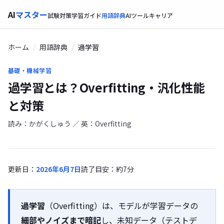
AI
マスター
試験対策
学習ガイド
用語辞典
AIツール
キャリア
ホーム
用語辞典
過学習
基礎・機械学習
過学習とは？Overfitting・汎化性能
と対策
読み：かがくしゅう ／ 英：Overfitting
更新日：
2026年6月7日
読了目安：約7分
過学習
（Overfitting）は、モデルが学習データの
細部やノイズまで暗記
し、未知データ（テストデ