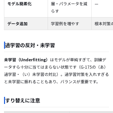
モデル簡素化
層・パラメータを減
—
らす
データ追加
学習例を増やす
根本対策
過学習の反対・未学習
未学習（Underfitting）
はモデルが単純すぎて、訓練デ
ータすら十分に当てはまらない状態です（
G-175
の（あ）
過学習・（い）未学習の対比）。過学習対策を入れすぎる
と未学習に振れることもあり、バランスが重要です。
すり替えに注意