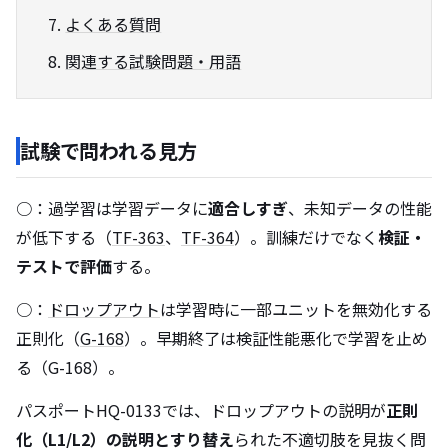
よくある質問
関連する試験問題・用語
試験で問われる見方
○：過学習は学習データに
適合しすぎ
、未知データの性能
が低下する（
TF-363
、
TF-364
）。訓練だけでなく
検証・
テストで評価
する。
○：
ドロップアウト
は学習時に一部ユニットを無効化する
正則化（
G-168
）。早期終了は検証性能悪化で学習を止め
る（G-168）。
パスポートHQ-0133では、ドロップアウトの説明が
正則
化（L1/L2）の説明とすり替え
られた不適切肢を見抜く問