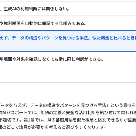
く、生成AIの利用判断には関係しない。
性や権利関係を自動的に保証する仕組みである。
を与えず、データの構造やパターンを見つける手法。似た用語と比べると
利用場面や対象を確認しなくても常に同じ判断ができる。
データを与えず、データの構造やパターンを見つける手法」という意味
成AIパスポートでは、用語の定義と安全な活用判断を結び付けて問われま
不適切です。第1章では、AIの基礎用語を似た概念と区別できるかが重
面のどこで注意が必要かを考えると選びやすくなります。