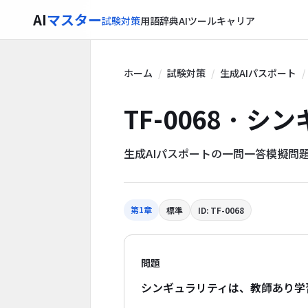
AI
マスター
試験対策
用語辞典
AIツール
キャリア
ホーム
試験対策
生成AIパスポート
TF-0068 · 
生成AIパスポートの一問一答模擬問
第1章
標準
ID: TF-0068
問題
シンギュラリティは、教師あり学