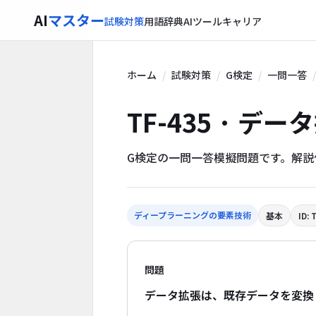
AI
マスター
試験対策
用語辞典
AIツール
キャリア
ホーム
試験対策
G検定
一問一答
TF-435 · デー
G検定の一問一答模擬問題です。解
ディープラーニングの要素技術
基本
ID: 
問題
データ拡張は、既存データを変換