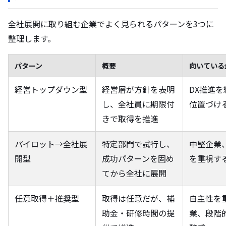
全社展開に取り組む企業でよく見られるパターンを3つに
整理します。
パターン
概要
向いている
経営トップダウン型
経営層が方針を表明
DX推進
し、全社員に期限付
位置づけ
きで取得を推進
パイロット→全社展
特定部門で試行し、
中堅企業
開型
成功パターンを固め
を重視す
てから全社に展開
任意取得＋推奨型
取得は任意だが、補
自主性を
助金・研修時間の提
業、段階