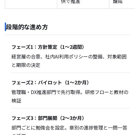
供で推進
醸成
段階的な進め方
フェーズ1：方針策定（1〜2週間）
経営層の合意、社内AI利用ポリシーの整備、対象範囲
と期限の決定
フェーズ2：パイロット（1〜2か月）
管理職・DX推進部門で先行取得。研修フローと教材の
検証
フェーズ3：部門展開（2〜3か月）
部門ごとに勉強会を設定。章別の進捗管理と一問一答