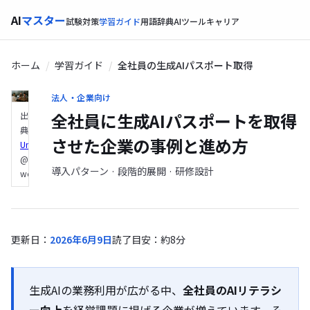
AI
マスター
試験対策
学習ガイド
用語辞典
AIツール
キャリア
ホーム
学習ガイド
全社員の生成AIパスポート取得
法人・企業向け
全社員に生成AIパスポートを取得
出
典：
させた企業の事例と進め方
Unsplash
（Christina
@
導入パターン · 段階的展開 · 研修設計
wocintechchat.com）
更新日：
2026年6月9日
読了目安：約8分
生成AIの業務利用が広がる中、
全社員のAIリテラシ