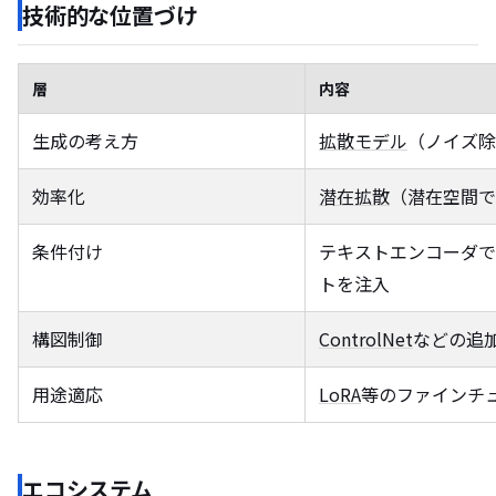
技術的な位置づけ
層
内容
生成の考え方
拡散モデル
（ノイズ除
効率化
潜在拡散
（潜在空間で
条件付け
テキストエンコーダで
トを注入
構図制御
ControlNet
などの追
用途適応
LoRA
等のファインチ
エコシステム