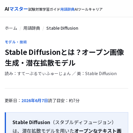
AI
マスター
試験対策
学習ガイド
用語辞典
AIツール
キャリア
ホーム
用語辞典
Stable Diffusion
モデル・技術
Stable Diffusionとは？オープン画像
生成・潜在拡散モデル
読み：すてーぶるでぃふゅーじょん ／ 英：Stable Diffusion
更新日：
2026年6月7日
読了目安：約7分
Stable Diffusion
（スタブルディフュージョン）
は、
潜在拡散モデル
を用いた
オープンな
テキスト画