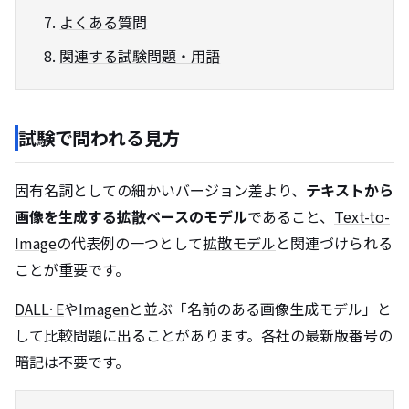
よくある質問
関連する試験問題・用語
試験で問われる見方
固有名詞としての細かいバージョン差より、
テキストから
画像を生成する拡散ベースのモデル
であること、
Text-to-
Image
の代表例の一つとして
拡散モデル
と関連づけられる
ことが重要です。
DALL·E
や
Imagen
と並ぶ「名前のある画像生成モデル」と
して比較問題に出ることがあります。各社の最新版番号の
暗記は不要です。