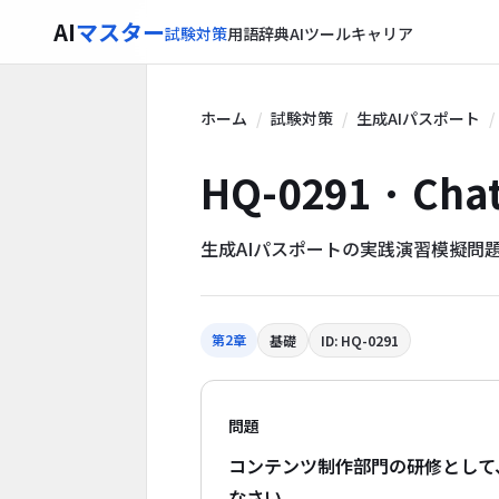
AI
マスター
試験対策
用語辞典
AIツール
キャリア
ホーム
試験対策
生成AIパスポート
HQ-0291 · Cha
生成AIパスポートの実践演習模擬問
第2章
基礎
ID: HQ-0291
問題
コンテンツ制作部門の研修として
なさい。