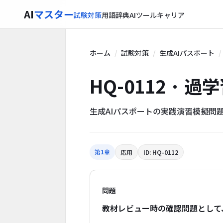
AI
マスター
試験対策
用語辞典
AIツール
キャリア
ホーム
試験対策
生成AIパスポート
HQ-0112 ·
生成AIパスポートの実践演習模擬問
第1章
応用
ID: HQ-0112
問題
教材レビュー時の確認問題として