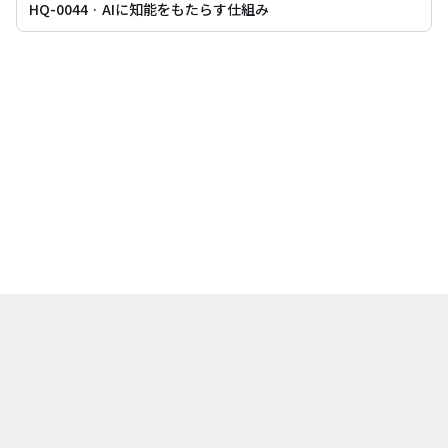
HQ-0044 · AIに知能をもたらす仕組み
G検定は（社）日本ディープラーニング協会の登録商標です。生成AIパスポー
トは一般社団法人グロービスの商標です。ITパスポートは独立行政法人情報
処理推進機構が実施する試験です。当サイトは各試験の公式サイトではあり
ません。