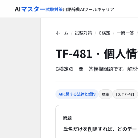
AI
マスター
試験対策
用語辞典
AIツール
キャリア
ホーム
試験対策
G検定
一問一答
TF-481 · 個
G検定の一問一答模擬問題です。解
AIに関する法律と契約
標準
ID: TF-481
問題
氏名だけを削除すれば、どのデー