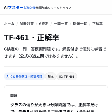
AI
マスター
試験対策
用語辞典
AIツール
キャリア
ホーム
試験対策
G検定
一問一答
問題一覧
正解率
TF-461 · 正解率
G検定の一問一答模擬問題です。解説付きで個別に学習で
きます（公式の過去問ではありません）。
AIに必要な数理・統計知識
基本
ID: TF-461
問題
クラスの偏りが大きい分類問題では、正解率だけ
ではモデル性能を適切に評価できない場合があ