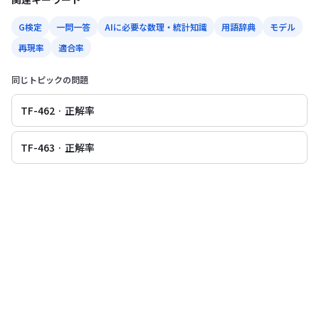
G検定
一問一答
AIに必要な数理・統計知識
用語辞典
モデル
再現率
適合率
同じトピックの問題
TF-462 · 正解率
TF-463 · 正解率