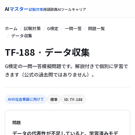
AI
マスター
試験対策
用語辞典
AIツール
キャリア
ホーム
試験対策
G検定
一問一答
問題一覧
データ収集
TF-188 · データ収集
G検定の一問一答模擬問題です。解説付きで個別に学習で
きます（公式の過去問ではありません）。
AIの社会実装に向けて
標準
ID: TF-188
問題
データの代表性が不足していると、学習済みモデ