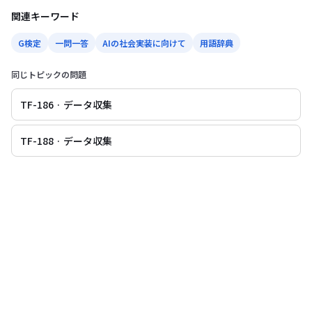
関連キーワード
G検定
一問一答
AIの社会実装に向けて
用語辞典
同じトピックの問題
TF-186 · データ収集
TF-188 · データ収集