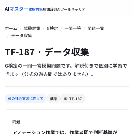
AI
マスター
試験対策
用語辞典
AIツール
キャリア
ホーム
試験対策
G検定
一問一答
問題一覧
データ収集
TF-187 · データ収集
G検定の一問一答模擬問題です。解説付きで個別に学習で
きます（公式の過去問ではありません）。
AIの社会実装に向けて
標準
ID: TF-187
問題
アノテーション作業では、作業者間で判断基準が