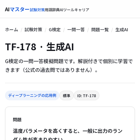
AI
マスター
試験対策
用語辞典
AIツール
キャリア
ホーム
試験対策
G検定
一問一答
問題一覧
生成AI
TF-178 · 生成AI
G検定の一問一答模擬問題です。解説付きで個別に学習で
きます（公式の過去問ではありません）。
ディープラーニングの応用例
標準
ID: TF-178
問題
温度パラメータを高くすると、一般に出力のラン
ダム性が高まりやすい。