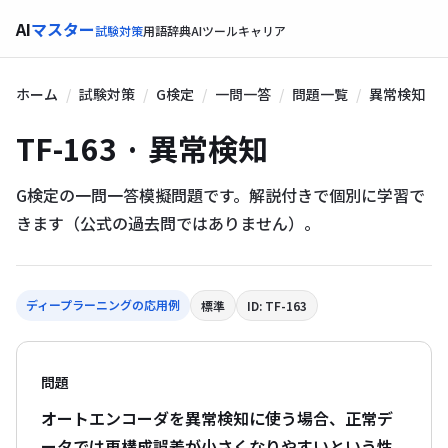
AI
マスター
試験対策
用語辞典
AIツール
キャリア
ホーム
試験対策
G検定
一問一答
問題一覧
異常検知
TF-163 · 異常検知
G検定の一問一答模擬問題です。解説付きで個別に学習で
きます（公式の過去問ではありません）。
ディープラーニングの応用例
標準
ID: TF-163
問題
オートエンコーダを異常検知に使う場合、正常デ
ータでは再構成誤差が小さくなりやすいという性