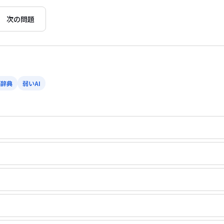
次の問題
語辞典
弱いAI