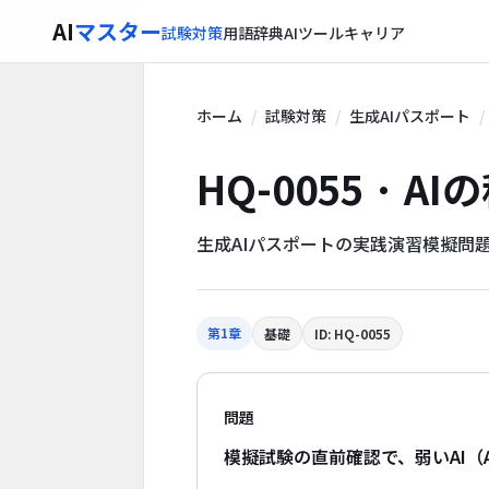
AI
マスター
試験対策
用語辞典
AIツール
キャリア
ホーム
試験対策
生成AIパスポート
HQ-0055 · AI
生成AIパスポートの実践演習模擬問
第1章
基礎
ID: HQ-0055
問題
模擬試験の直前確認で、弱いAI（