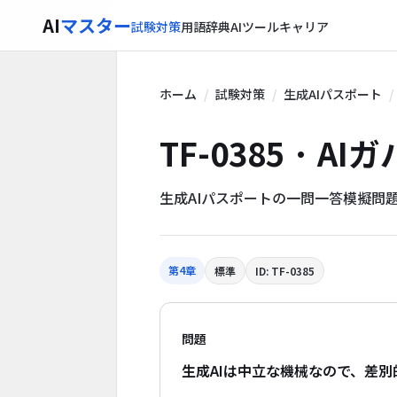
AI
マスター
試験対策
用語辞典
AIツール
キャリア
ホーム
試験対策
生成AIパスポート
TF-0385 · A
生成AIパスポートの一問一答模擬問
第4章
標準
ID: TF-0385
問題
生成AIは中立な機械なので、差