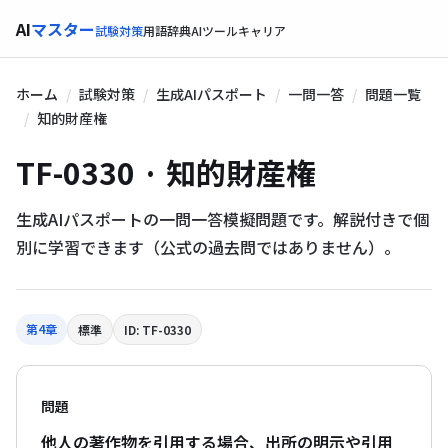
AI
マスター
試験対策
用語辞典
AIツール
キャリア
ホーム
試験対策
生成AIパスポート
一問一答
問題一覧
知的財産権
TF-0330 · 知的財産権
生成AIパスポートの一問一答模擬問題です。解説付きで個
別に学習できます（公式の過去問ではありません）。
第4章
標準
ID: TF-0330
問題
他人の著作物を引用する場合、出所の明示や引用