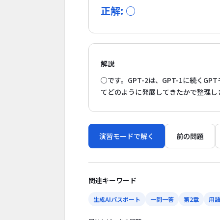
正解: ○
解説
○です。GPT-2は、GPT-1に続
てどのように発展してきたかで整理し
演習モードで解く
前の問題
関連キーワード
生成AIパスポート
一問一答
第2章
用