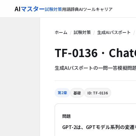
AI
マスター
試験対策
用語辞典
AIツール
キャリア
ホーム
試験対策
生成AIパスポート
TF-0136 · Cha
生成AIパスポートの一問一答模擬問
第2章
基礎
ID: TF-0136
問題
GPT-2は、GPTモデル系列の