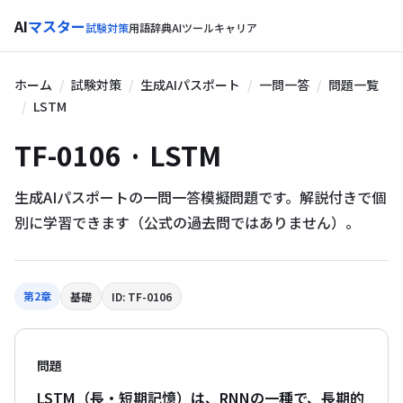
AI
マスター
試験対策
用語辞典
AIツール
キャリア
ホーム
試験対策
生成AIパスポート
一問一答
問題一覧
LSTM
TF-0106 · LSTM
生成AIパスポートの一問一答模擬問題です。解説付きで個
別に学習できます（公式の過去問ではありません）。
第2章
基礎
ID: TF-0106
問題
LSTM（長・短期記憶）は、RNNの一種で、長期的