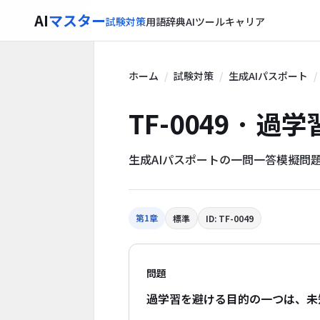
AI
マスター
試験対策
用語辞典
AIツール
キャリア
ホーム
試験対策
生成AIパスポート
TF-0049 · 過学
生成AIパスポートの一問一答模擬問
第1章
標準
ID: TF-0049
問題
過学習を避ける目的の一つは、未