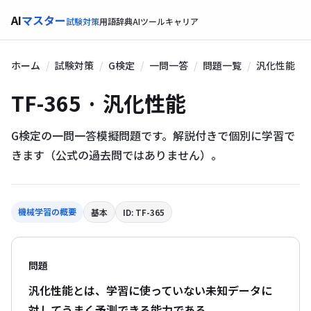
AI
マスター
試験対策
用語辞典
AIツール
キャリア
ホーム
試験対策
G検定
一問一答
問題一覧
汎化性能
TF-365 · 汎化性能
G検定の一問一答模擬問題です。解説付きで個別に学習で
きます（公式の過去問ではありません）。
機械学習の概要
基本
ID: TF-365
問題
汎化性能とは、学習に使っていない未知データに
対してうまく予測できる能力である。