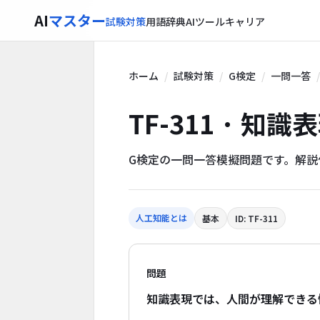
AI
マスター
試験対策
用語辞典
AIツール
キャリア
ホーム
試験対策
G検定
一問一答
TF-311 · 知識
G検定の一問一答模擬問題です。解
人工知能とは
基本
ID: TF-311
問題
知識表現では、人間が理解できる