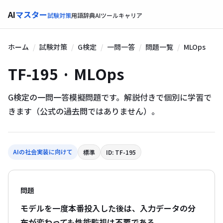
AI
マスター
試験対策
用語辞典
AIツール
キャリア
ホーム
試験対策
G検定
一問一答
問題一覧
MLOps
TF-195 · MLOps
G検定の一問一答模擬問題です。解説付きで個別に学習で
きます（公式の過去問ではありません）。
AIの社会実装に向けて
標準
ID: TF-195
問題
モデルを一度本番投入した後は、入力データの分
布が変わっても性能監視は不要である。