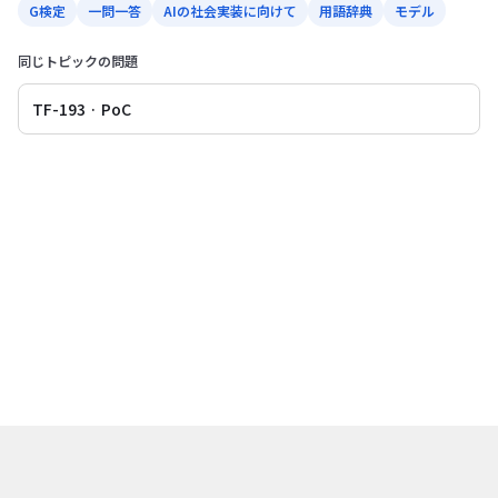
G検定
一問一答
AIの社会実装に向けて
用語辞典
モデル
同じトピックの問題
TF-193 · PoC