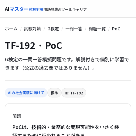
AI
マスター
試験対策
用語辞典
AIツール
キャリア
ホーム
試験対策
G検定
一問一答
問題一覧
PoC
TF-192 · PoC
G検定の一問一答模擬問題です。解説付きで個別に学習で
きます（公式の過去問ではありません）。
AIの社会実装に向けて
標準
ID: TF-192
問題
PoCは、技術的・業務的な実現可能性を小さく検
証するために行われることがある。