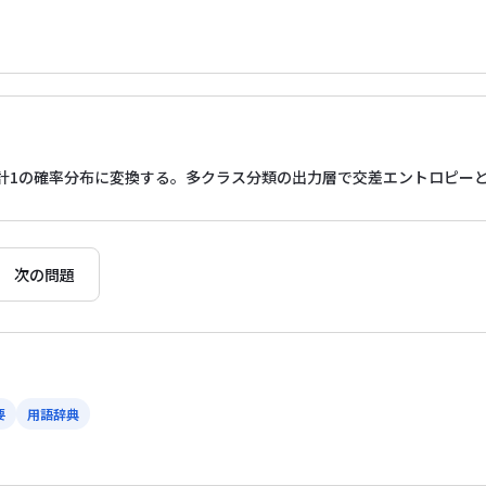
計1の確率分布に変換する。多クラス分類の出力層で交差エントロピー
次の問題
要
用語辞典