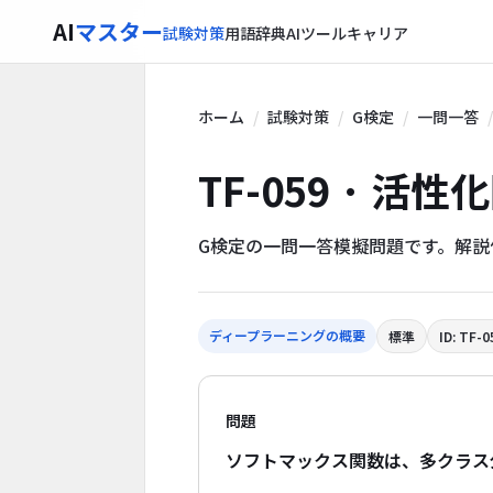
AI
マスター
試験対策
用語辞典
AIツール
キャリア
ホーム
試験対策
G検定
一問一答
TF-059 · 活性
G検定の一問一答模擬問題です。解
ディープラーニングの概要
標準
ID: TF-0
問題
ソフトマックス関数は、多クラス