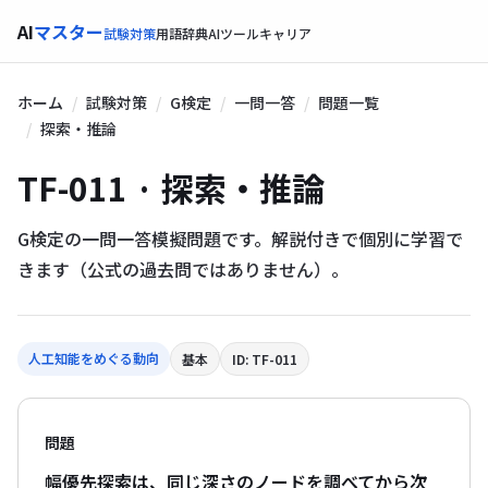
AI
マスター
試験対策
用語辞典
AIツール
キャリア
ホーム
試験対策
G検定
一問一答
問題一覧
探索・推論
TF-011 · 探索・推論
G検定の一問一答模擬問題です。解説付きで個別に学習で
きます（公式の過去問ではありません）。
人工知能をめぐる動向
基本
ID: TF-011
問題
幅優先探索は、同じ深さのノードを調べてから次