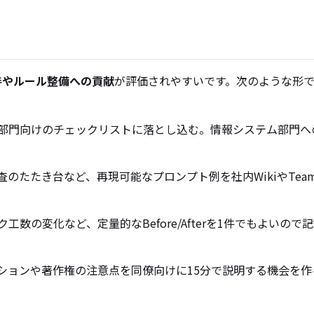
善やルール整備への貢献
が評価されやすいです。次のような形
部門向けのチェックリストに落とし込む。情報システム部門へ
のたたき台など、再現可能なプロンプト例を社内WikiやTea
数の変化など、定量的なBefore/Afterを1件でもよいので
ションや著作権の注意点を同僚向けに15分で説明する機会を作