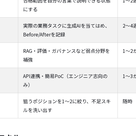
合格範囲を自分の言葉で説明できる状態
1〜2
にする
実際の業務タスクに生成AIを当てはめ、
2〜4
Before/Afterを記録
RAG・評価・ガバナンスなど弱点分野を
1〜2
補強
API連携・簡易PoC（エンジニア志向の
1〜3
み）
狙うポジションを1〜2に絞り、不足スキ
随時
ルを洗い出す