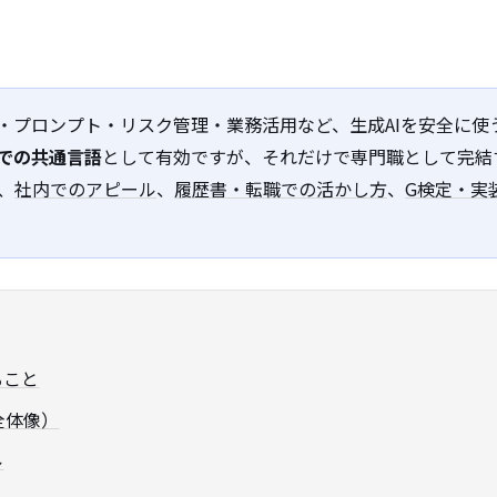
礎・プロンプト・リスク管理・業務活用など、生成AIを安全に
での共通言語
として有効ですが、それだけで専門職として完結
、
社内でのアピール
、
履歴書・転職での活かし方
、
G検定・実
ること
全体像）
ル