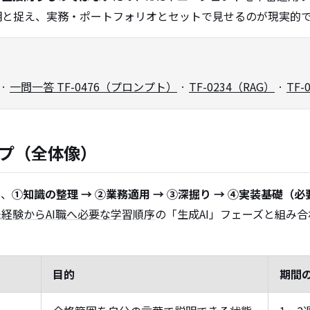
明と捉え、実務・ポートフォリオとセットで見せるのが現実的
·
一問一答 TF-0476（プロンプト）
·
TF-0234（RAG）
·
TF
プ（全体像）
り、
①知識の整理 → ②業務適用 → ③深掘り → ④実装基礎（必
未経験からAI職へ必要な学習順序
の「生成AI」フェーズと組み
目的
期間