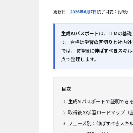
更新日：
2026年6月7日
読了目安：約9分
生成AIパスポート
は、LLMの基
す。合格は
学習の区切りと社内外
では、取得後に
伸ばすべきスキル
点
で整理します。
目次
生成AIパスポートで証明でき
取得後の学習ロードマップ（
フェーズ別：伸ばすべきスキ