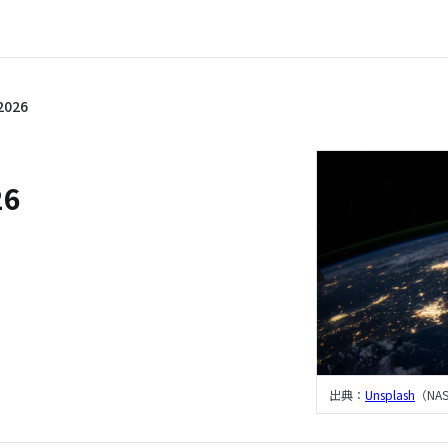
026
6
出典：
Unsplash
（NA