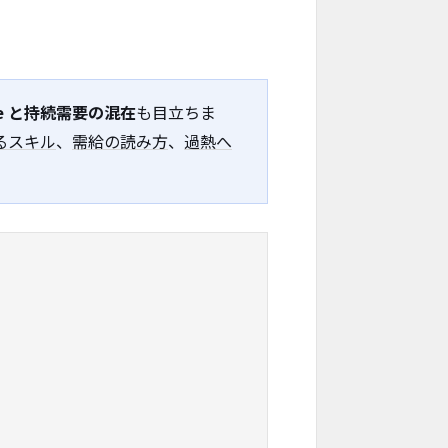
pe と持続需要の混在
も目立ちま
るスキル
、
需給の読み方
、
過熱へ