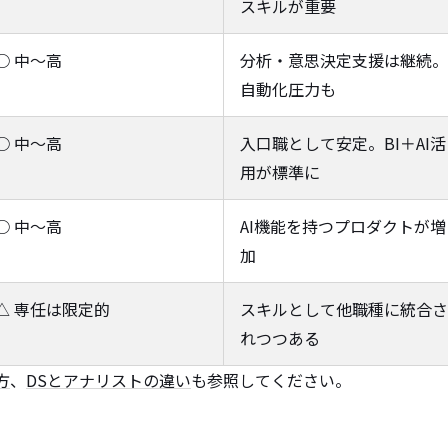
スキルが重要
○ 中〜高
分析・意思決定支援は継続。
自動化圧力も
○ 中〜高
入口職として安定。BI＋AI活
用が標準に
○ 中〜高
AI機能を持つプロダクトが増
加
△ 専任は限定的
スキルとして他職種に統合さ
れつつある
方
、
DSとアナリストの違い
も参照してください。