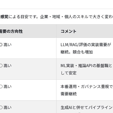
場感覚
による目安です。企業・地域・個人のスキルで大きく変わ
需要の方向性
コメント
◎ 高い
LLM/RAG/評価の実装需要が
継続。競合も増加
○ 高い
ML実装・推論APIの基盤職と
して安定
○ 高い
本番運用・ガバナンス重視で
需要継続
○ 高い
生成AIと併せてパイプライン