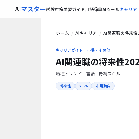
AI
マスター
試験対策
学習ガイド
用語辞典
AIツール
キャリア
ホーム
AIキャリア
AI関連職の将来性2
キャリアガイド · 市場・その他
AI関連職の将来性202
職種トレンド · 需給 · 持続スキル
将来性
2026
市場動向